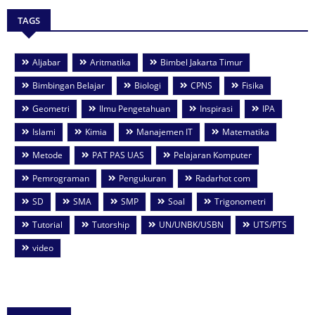
TAGS
Aljabar
Aritmatika
Bimbel Jakarta Timur
Bimbingan Belajar
Biologi
CPNS
Fisika
Geometri
Ilmu Pengetahuan
Inspirasi
IPA
Islami
Kimia
Manajemen IT
Matematika
Metode
PAT PAS UAS
Pelajaran Komputer
Pemrograman
Pengukuran
Radarhot com
SD
SMA
SMP
Soal
Trigonometri
Tutorial
Tutorship
UN/UNBK/USBN
UTS/PTS
video