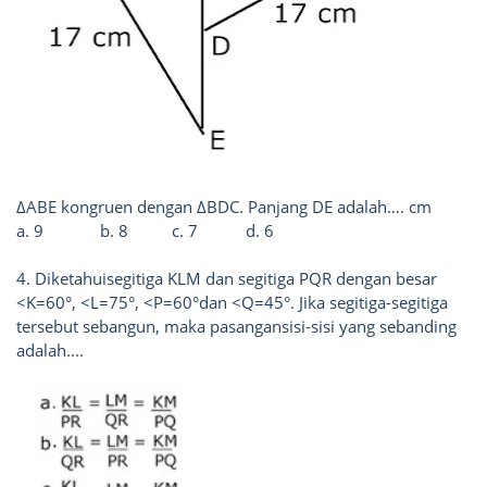
Δ
ABE kongruen dengan
Δ
BDC. Panjang DE adalah…. cm
a. 9
b. 8
c. 7
d. 6
4. Diketahuisegitiga KLM dan segitiga PQR dengan besar
<K=60°, <L=75°, <P=60°dan <Q=45°. Jika segitiga-segitiga
tersebut sebangun, maka pasangansisi-sisi yang sebanding
adalah....