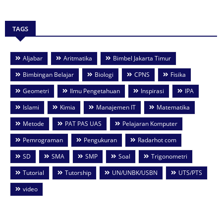
TAGS
Aljabar
Aritmatika
Bimbel Jakarta Timur
Bimbingan Belajar
Biologi
CPNS
Fisika
Geometri
Ilmu Pengetahuan
Inspirasi
IPA
Islami
Kimia
Manajemen IT
Matematika
Metode
PAT PAS UAS
Pelajaran Komputer
Pemrograman
Pengukuran
Radarhot com
SD
SMA
SMP
Soal
Trigonometri
Tutorial
Tutorship
UN/UNBK/USBN
UTS/PTS
video