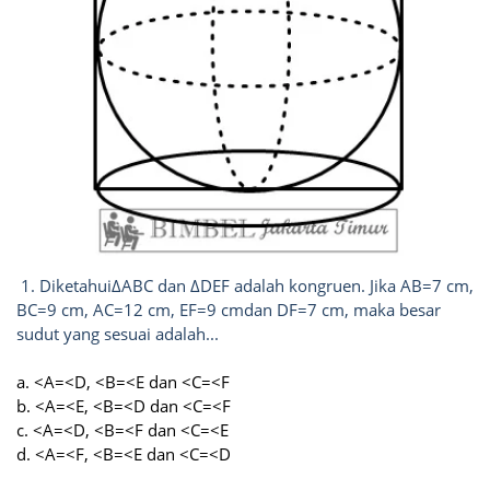
1. DiketahuiΔABC dan ΔDEF adalah kongruen. Jika AB=7 cm,
BC=9 cm, AC=12 cm, EF=9 cmdan DF=7 cm, maka besar
sudut yang sesuai adalah...
a. <A=<D, <B=<E dan <C=<F
b. <A=<E, <B=<D dan <C=<F
c. <A=<D, <B=<F dan <C=<E
d. <A=<F, <B=<E dan <C=<D