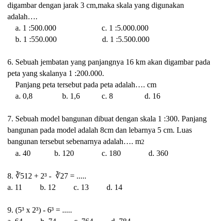
digambar dengan jarak 3 cm,maka skala yang digunakan
adalah….
a. 1 :500.000
c. 1 :5.000.000
b. 1 :550.000
d. 1 :5.500.000
6. Sebuah jembatan yang panjangnya 16 km akan digambar pada
peta yang skalanya 1 :200.000.
Panjang peta tersebut pada peta adalah…. cm
a. 0,8
b. 1,6
c. 8
d. 16
7. Sebuah model bangunan dibuat dengan skala 1 :300. Panjang
bangunan pada model adalah 8cm dan lebarnya 5 cm. Luas
bangunan tersebut sebenarnya adalah…. m
2
a. 40
b. 120
c. 180
d. 360
8. ∛512 + 2³ - ∛27 = .....
a. 11
b. 12
c. 13
d. 14
9. (5
³ x 2³) - 6³ = .....