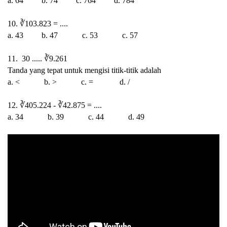
a. 64
b. 74
c. 764
d. 784
10.
∛103.823 = ....
a. 43
b. 47
c. 53
c. 57
11. 30 .....
∛9.261
Tanda yang tepat untuk mengisi titik-titik adalah
a. <
b. >
c. =
d. /
12.
∛405.224 - ∛42.875 = ....
a. 34
b. 39
c. 44
d. 49