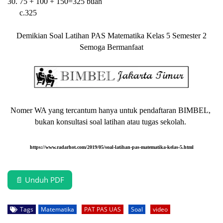
30. 75 + 100 + 150=325 buah
c.325
Demikian
Soal Latihan PAS Matematika Kelas 5 Semester 2
Semoga Bermanfaat
Nomer WA yang tercantum hanya untuk pendaftaran BIMBEL,
bukan konsultasi soal latihan atau tugas sekolah.
https://www.radarhot.com/2019/05/soal-latihan-pas-matematika-kelas-5.html
📄 Unduh PDF
Tags
Matematika
PAT PAS UAS
Soal
video