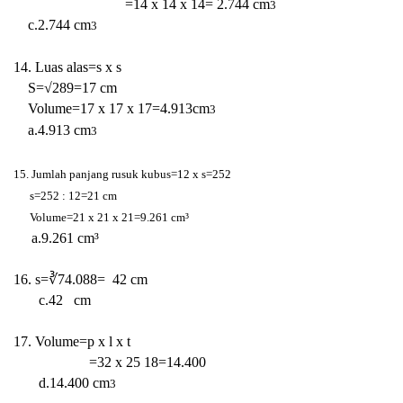
=14 x 14 x 14=
2.744 cm
3
c.2.744 cm
3
14. Luas alas=s x s
S=√289=17 cm
Volume=17 x 17 x 17=4.913
cm
3
a.4.913
cm
3
15. Jumlah panjang rusuk kubus=12 x s=252
s=252 : 12=21 cm
Volume=21 x 21 x 21=9.261 cm³
a.9.261
cm³
16. s=∛
74.088= 42 cm
c.42
cm
17. Volume=p x l x t
=32 x 25 18=14.400
d.14.400 cm
3