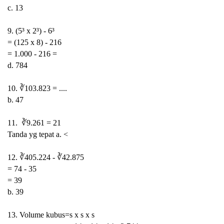
c. 13
9. (5³ x 2³) - 6³
= (125 x 8) - 216
= 1.000 - 216 =
d. 784
10. ∛103.823 = ....
b. 47
11. ∛9.261 = 21
Tanda yg tepat a. <
12. ∛405.224 - ∛42.875
= 74 - 35
= 39
b. 39
13. Volume kubus=s x s x s