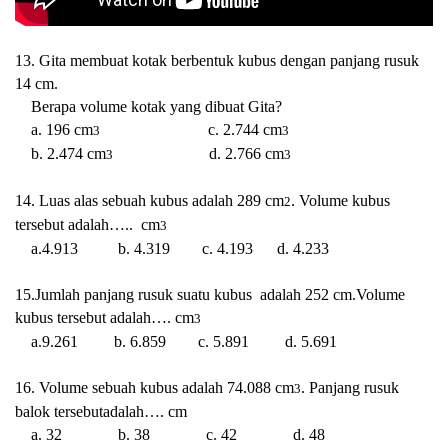
13. Gita membuat kotak berbentuk kubus dengan panjang rusuk
14 cm.
Berapa volume kotak yang dibuat Gita?
a. 196 cm
c. 2.744 cm
3
3
b. 2.474 cm
d. 2.766 cm
3
3
14. Luas alas sebuah kubus adalah 289 cm
. Volume kubus
2
tersebut adalah…..
cm
3
a.4.913
b. 4.319
c. 4.193
d. 4.233
15.
Jumlah panjang rusuk suatu kubus adalah 252 cm.Volume
kubus tersebut adalah…. cm
3
a.9.261 b. 6.859 c. 5.891 d. 5.691
16. Volume sebuah kubus adalah 74.088 cm
. Panjang rusuk
3
balok tersebutadalah…. cm
a. 32 b. 38 c. 42 d. 48