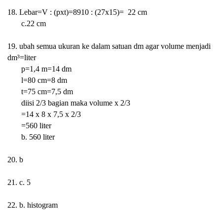
18. Lebar=V : (pxt)=8910 : (27x15)=
22 cm
c.22 cm
19. ubah semua ukuran ke dalam satuan dm agar volume menjadi
dm³=liter
p=1,4 m=14 dm
l=80 cm=8 dm
t=75 cm=7,5 dm
diisi 2/3 bagian maka volume x 2/3
=14 x 8 x 7,5 x 2/3
=560 liter
b. 560 liter
20. b
21. c. 5
22. b. histogram