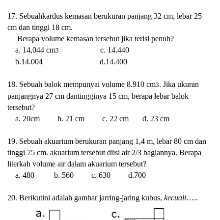
17. Sebuahkardus kemasan berukuran panjang 32 cm, lebar 25
cm dan tinggi 18 cm.
Berapa volume kemasan tersebut jika terisi penuh?
a. 14,044 cm
c. 14.440
3
b.14.004 d.14.400
18. Sebuah balok mempunyai volume 8.910 cm
. Jika ukuran
3
panjangnya 27 cm dantingginya 15 cm, berapa lebar balok
tersebut?
a. 20cm b. 21 cm c. 22 cm d. 23 cm
19. Sebuah akuarium berukuran panjang 1,4 m, lebar 80 cm dan
tinggi 75 cm. akuarium tersebut diisi air 2/3 bagiannya. Berapa
literkah volume air dalam akuarium tersebut?
a. 480 b. 560 c. 630 d.700
20. Berikutini adalah gambar jarring-jaring kubus,
kecuali
…..