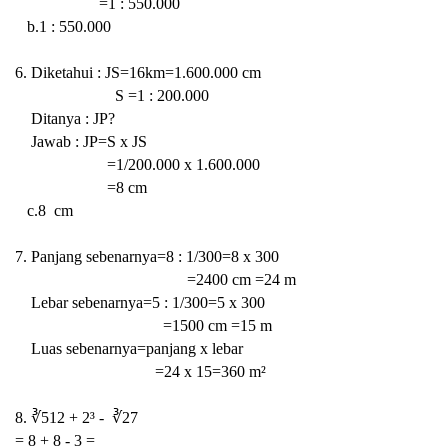
=1 : 550.000
b.1 : 550.000
6.
Diketahui : JS=16km=1.600.000 cm
S =1 : 200.000
Ditanya : JP?
Jawab : JP=S x JS
=1/200.000 x 1.600.000
=8 cm
c.8
cm
7. Panjang sebenarnya=8 : 1/300=8 x 300
=2400 cm =24 m
Lebar sebenarnya=5 : 1/300=5 x 300
=1500 cm =15 m
Luas sebenarnya=panjang x lebar
=24 x 15=360 m²
8. ∛512 + 2³ - ∛27
= 8 + 8 - 3 =