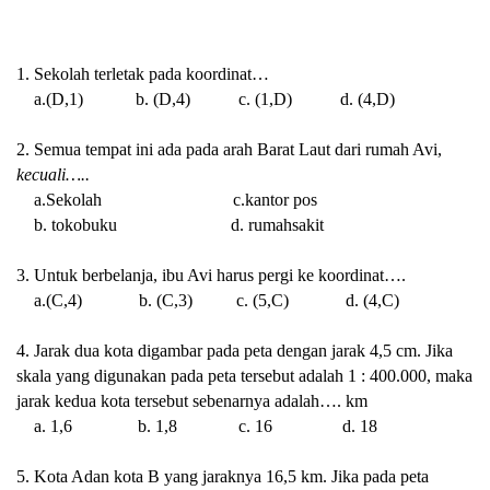
1. Sekolah terletak pada koordinat…
a.(D,1)
b. (D,4)
c. (1,D)
d. (4,D)
2. Semua tempat ini ada pada arah Barat Laut dari rumah Avi,
kecuali…..
a.Sekolah
c.kantor pos
b. tokobuku
d. rumahsakit
3. Untuk berbelanja, ibu Avi harus pergi ke koordinat….
a.(C,4)
b. (C,3)
c. (5,C)
d. (4,C)
4. Jarak dua kota digambar pada peta dengan jarak 4,5 cm. Jika
skala yang digunakan pada peta tersebut adalah 1 : 400.000, maka
jarak kedua kota tersebut sebenarnya adalah…. km
a. 1,6
b. 1,8
c. 16
d. 18
5. Kota Adan kota B yang jaraknya 16,5 km. Jika pada peta