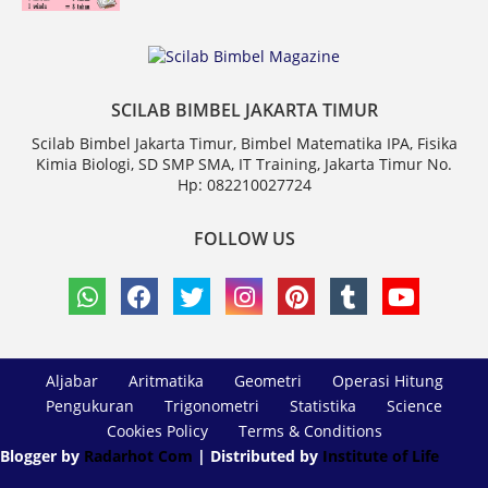
SCILAB BIMBEL JAKARTA TIMUR
Scilab Bimbel Jakarta Timur, Bimbel Matematika IPA, Fisika
Kimia Biologi, SD SMP SMA, IT Training, Jakarta Timur No.
Hp: 082210027724
FOLLOW US
Aljabar
Aritmatika
Geometri
Operasi Hitung
Pengukuran
Trigonometri
Statistika
Science
Cookies Policy
Terms & Conditions
Blogger by
Radarhot Com
| Distributed by
Institute of Life
Design by -
Blogger Templates
| Distributed by
Free Blogger