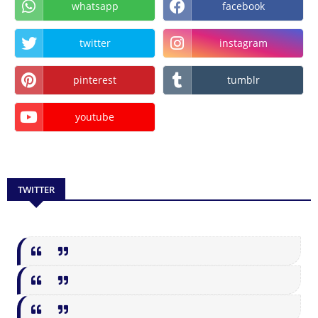
whatsapp
facebook
twitter
instagram
pinterest
tumblr
youtube
TWITTER