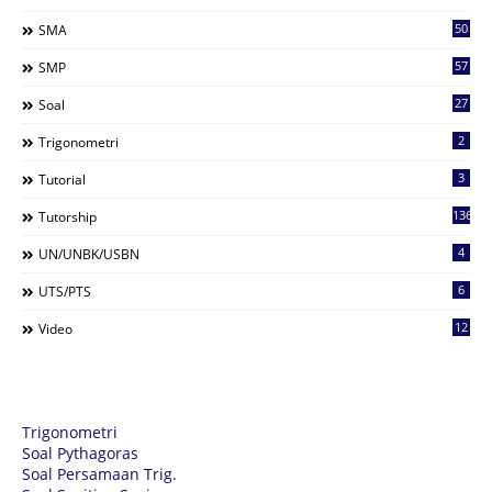
50
SMA
57
SMP
27
Soal
2
Trigonometri
3
Tutorial
136
Tutorship
4
UN/UNBK/USBN
6
UTS/PTS
12
Video
Trigonometri
Soal Pythagoras
Soal Persamaan Trig.