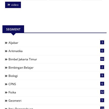
video
SEGMENT
3
Aljabar
6
Aritmatika
66
Bimbel Jakarta Timur
2
Bimbingan Belajar
9
Biologi
6
CPNS
32
Fisika
5
Geometri
19
Ilmu Pengetahuan