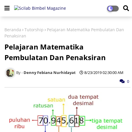
Beranda
Tutorship
Pelajaran Matematika Pembulatan Dan
Penaksiran
Pelajaran Matematika
Pembulatan Dan Penaksiran
Denny Febiana Nurhidayat
8/23/2019 02:30:00 AM
0