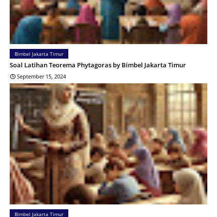
Bimbel Jakarta Timur
Soal Latihan Teorema Phytagoras by Bimbel Jakarta Timur
September 15, 2024
Bimbel Jakarta Timur