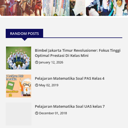
RANDOM POSTS
Bimbel Jakarta Timur Revolusioner: Fokus Tinggi
Optimal Prestasi Di Kelas Mini
January 12, 2026
Pelajaran Matematika Soal PAS Kelas 4
May 02, 2019
Pelajaran Matematika Soal UAS kelas 7
December 01, 2018