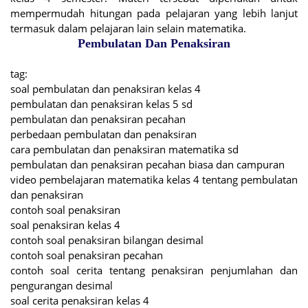
mempermudah hitungan pada pelajaran yang lebih lanjut
termasuk dalam pelajaran lain selain matematika.
Pembulatan Dan Penaksiran
tag:
soal pembulatan dan penaksiran kelas 4
pembulatan dan penaksiran kelas 5 sd
pembulatan dan penaksiran pecahan
perbedaan pembulatan dan penaksiran
cara pembulatan dan penaksiran matematika sd
pembulatan dan penaksiran pecahan biasa dan campuran
video pembelajaran matematika kelas 4 tentang pembulatan
dan penaksiran
contoh soal penaksiran
soal penaksiran kelas 4
contoh soal penaksiran bilangan desimal
contoh soal penaksiran pecahan
contoh soal cerita tentang penaksiran penjumlahan dan
pengurangan desimal
soal cerita penaksiran kelas 4