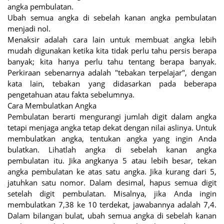
angka pembulatan.
Ubah semua angka di sebelah kanan angka pembulatan
menjadi nol.
Menaksir adalah cara lain untuk membuat angka lebih
mudah digunakan ketika kita tidak perlu tahu persis berapa
banyak; kita hanya perlu tahu tentang berapa banyak.
Perkiraan sebenarnya adalah "tebakan terpelajar", dengan
kata lain, tebakan yang didasarkan pada beberapa
pengetahuan atau fakta sebelumnya.
Cara Membulatkan Angka
Pembulatan berarti mengurangi jumlah digit dalam angka
tetapi menjaga angka tetap dekat dengan nilai aslinya. Untuk
membulatkan angka, tentukan angka yang ingin Anda
bulatkan. Lihatlah angka di sebelah kanan angka
pembulatan itu. Jika angkanya 5 atau lebih besar, tekan
angka pembulatan ke atas satu angka. Jika kurang dari 5,
jatuhkan satu nomor. Dalam desimal, hapus semua digit
setelah digit pembulatan. Misalnya, jika Anda ingin
membulatkan 7,38 ke 10 terdekat, jawabannya adalah 7,4.
Dalam bilangan bulat, ubah semua angka di sebelah kanan