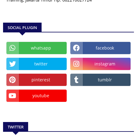
SOCIAL PLUGIN
whatsapp
facebook
twitter
instagram
pinterest
tumblr
youtube
TWITTER