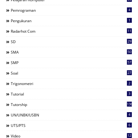
4
Pemrograman
1
Pengukuran
11
Radarhot Com
29
SD
50
SMA
57
SMP
27
Soal
2
Trigonometri
3
Tutorial
136
Tutorship
4
UN/UNBK/USBN
6
UTS/PTS
12
Video