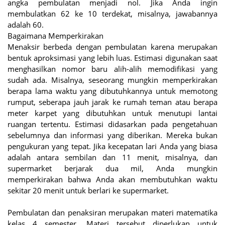
angka pembulatan menjadi nol. Jika Anda ingin
membulatkan 62 ke 10 terdekat, misalnya, jawabannya
adalah 60.
Bagaimana Memperkirakan
Menaksir berbeda dengan pembulatan karena merupakan
bentuk aproksimasi yang lebih luas. Estimasi digunakan saat
menghasilkan nomor baru alih-alih memodifikasi yang
sudah ada. Misalnya, seseorang mungkin memperkirakan
berapa lama waktu yang dibutuhkannya untuk memotong
rumput, seberapa jauh jarak ke rumah teman atau berapa
meter karpet yang dibutuhkan untuk menutupi lantai
ruangan tertentu. Estimasi didasarkan pada pengetahuan
sebelumnya dan informasi yang diberikan. Mereka bukan
pengukuran yang tepat. Jika kecepatan lari Anda yang biasa
adalah antara sembilan dan 11 menit, misalnya, dan
supermarket berjarak dua mil, Anda mungkin
memperkirakan bahwa Anda akan membutuhkan waktu
sekitar 20 menit untuk berlari ke supermarket.
Pembulatan dan penaksiran merupakan materi matematika
kelas 4 semester. Materi tersebut diperlukan untuk