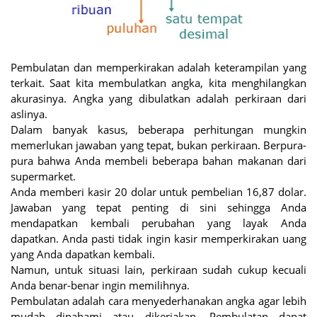
Pembulatan dan memperkirakan adalah keterampilan yang
terkait. Saat kita membulatkan angka, kita menghilangkan
akurasinya. Angka yang dibulatkan adalah perkiraan dari
aslinya.
Dalam banyak kasus, beberapa perhitungan mungkin
memerlukan jawaban yang tepat, bukan perkiraan. Berpura-
pura bahwa Anda membeli beberapa bahan makanan dari
supermarket.
Anda memberi kasir 20 dolar untuk pembelian 16,87 dolar.
Jawaban yang tepat penting di sini sehingga Anda
mendapatkan kembali perubahan yang layak Anda
dapatkan. Anda pasti tidak ingin kasir memperkirakan uang
yang Anda dapatkan kembali.
Namun, untuk situasi lain, perkiraan sudah cukup kecuali
Anda benar-benar ingin memilihnya.
Pembulatan adalah cara menyederhanakan angka agar lebih
mudah dipahami atau dikerjakan. Pembulatan dapat