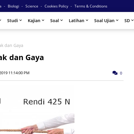
ia
Biologi
Science
Cookies Policy
Terms & Conditions
Studi
Kajian
Soal
Latihan
Soal Ujian
SD
rak dan Gaya
rak dan Gaya
2019 11:14:00 PM
0