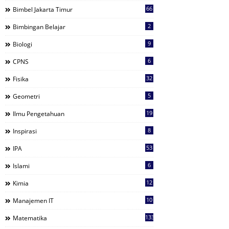
66
Bimbel Jakarta Timur
2
Bimbingan Belajar
9
Biologi
6
CPNS
32
Fisika
5
Geometri
19
Ilmu Pengetahuan
8
Inspirasi
53
IPA
6
Islami
12
Kimia
10
Manajemen IT
133
Matematika