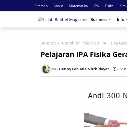
Sitemap
About
Matematika
IPA
Fisika
Kim
Business
Info
Beranda
Tutorship
Pelajaran IPA Fisika Ge
Pelajaran IPA Fisika Ge
Denny Febiana Nurhidayat
8/23/