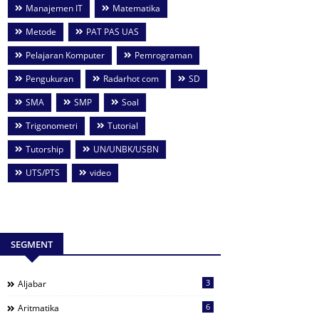
Manajemen IT
Matematika
Metode
PAT PAS UAS
Pelajaran Komputer
Pemrograman
Pengukuran
Radarhot com
SD
SMA
SMP
Soal
Trigonometri
Tutorial
Tutorship
UN/UNBK/USBN
UTS/PTS
video
SEGMENT
3
Aljabar
6
Aritmatika