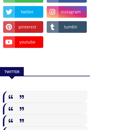
twitter
instagram
pinterest
tumblr
youtube
TWITTER