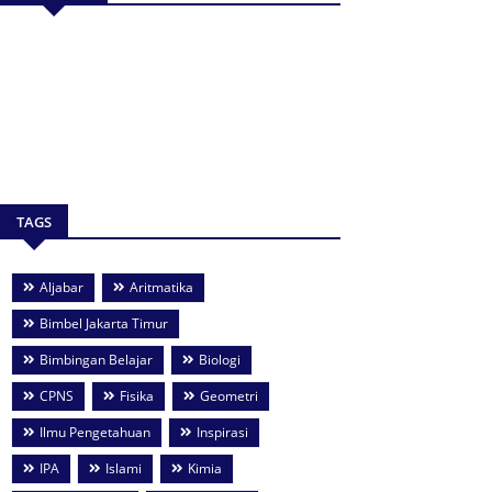
TAGS
Aljabar
Aritmatika
Bimbel Jakarta Timur
Bimbingan Belajar
Biologi
CPNS
Fisika
Geometri
Ilmu Pengetahuan
Inspirasi
IPA
Islami
Kimia