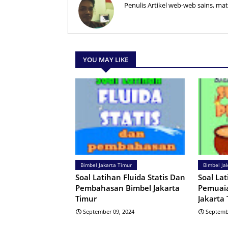
Penulis Artikel web-web sains, ma
YOU MAY LIKE
Bimbel Jakarta Timur
Bimbel Ja
Soal Latihan Fluida Statis Dan
Soal La
Pembahasan Bimbel Jakarta
Pemuaia
Timur
Jakarta
September 09, 2024
Septemb