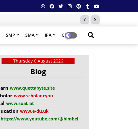
SMP
SMA
IPA
CPNS
Thursday 6 August 2026
Blog
earn
www.quettabyte.site
holar
www.scholar.cyou
al
www.soal.lat
ducation
www.e-du.uk
https://www.youtube.com/@bimbel