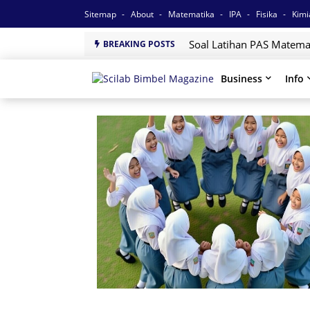
Sitemap
About
Matematika
IPA
Fisika
Kim
Soal Latihan PAS Matemat
BREAKING POSTS
Business
Info
Bimbingan Belajar