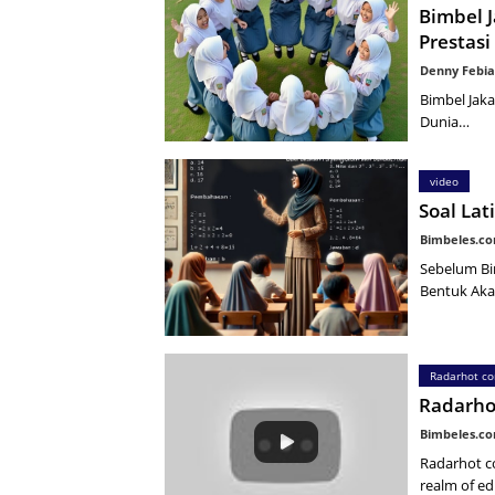
Bimbel J
Prestasi
Denny Febia
Bimbel Jaka
Dunia…
video
Soal La
Bimbeles.c
Sebelum Bi
Bentuk Aka
Radarhot c
Radarho
Bimbeles.c
Radarhot co
realm of ed