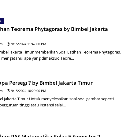
i
ihan Teorema Phytagoras by Bimbel Jakarta
om
9/15/2024 11:47:00 PM
mbel Jakarta Timur memberikan Soal Latihan Teorema Phytagoras,
s mengetahui apa yang dimaksud Teore…
pa Persegi ? by Bimbel Jakarta Timur
om
9/15/2024 10:29:00 PM
el Jakarta Timur Untuk menyelesaikan soal-soal gambar seperti
perguruan tinggi atau instansi selai…
tihan PAS Matematika Kelas 5 Semester 2