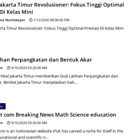
akarta Timur Revolusioner: Fokus Tinggi Optimal
 Di Kelas Mini
na Nurhidayat
1/12/2026 08:06:00 PM
rta Timur Revolusioner: Fokus Tinggi Optimal Prestasi Di Kelas Mini
tihan Perpangkatan dan Bentuk Akar
om
9/16/2024 03:26:00 AM
mbel Jakarta Timur memberikan Soal Latihan Perpangkatan dan
r, Bimbel Jakarta Timur menjelaskan bah…
om
t com Breaking News Math Science education
om
9/16/2024 03:26:00 AM
m is an Indonesian website that has carved a niche for itself in the
ucational and scientific n…