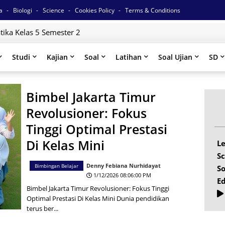
ia
Biologi
Science
Cookies Policy
Terms & Conditions
ika Kelas 5 Semester 2
Studi
Kajian
Soal
Latihan
Soal Ujian
SD
Bimbel Jakarta Timur
Revolusioner: Fokus
Tinggi Optimal Prestasi
Di Kelas Mini
L
Sc
Denny Febiana Nurhidayat
Bimbingan Belajar
So
1/12/2026 08:06:00 PM
E
Bimbel Jakarta Timur Revolusioner: Fokus Tinggi
Optimal Prestasi Di Kelas Mini Dunia pendidikan
terus ber...