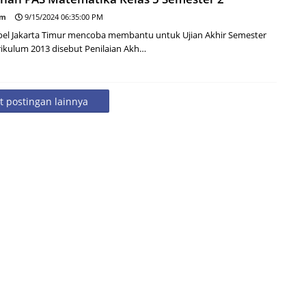
om
9/15/2024 06:35:00 PM
imbel Jakarta Timur mencoba membantu untuk Ujian Akhir Semester
rikulum 2013 disebut Penilaian Akh…
 postingan lainnya