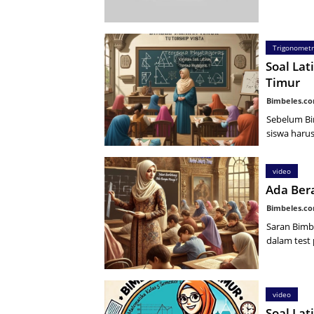
Trigonometr
Soal Lat
Timur
Bimbeles.c
Sebelum Bi
siswa haru
video
Ada Bera
Bimbeles.c
Saran Bimb
dalam test 
video
Soal La