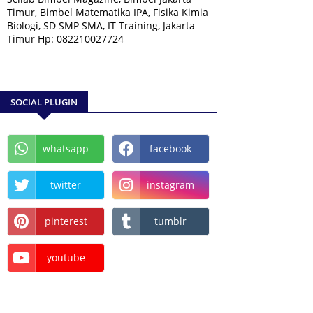
Timur, Bimbel Matematika IPA, Fisika Kimia
Biologi, SD SMP SMA, IT Training, Jakarta
Timur Hp: 082210027724
SOCIAL PLUGIN
whatsapp
facebook
twitter
instagram
pinterest
tumblr
youtube