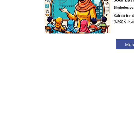
Bimbeles.c
Kali ini B
(UAS) di ku
Muat