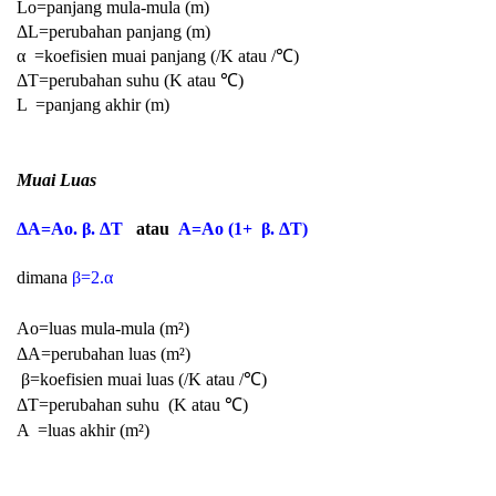
Lo=panjang mula-mula (m)
ΔL=perubahan panjang (m)
α =koefisien muai panjang (/K atau /℃)
ΔT=perubahan suhu (
K atau ℃)
L =panjang akhir (m)
Muai Luas
ΔA=Ao. β.
ΔT
atau
A=Ao (1+
β.
ΔT)
dimana
β=2.
α
Ao=luas mula-mula (m²)
ΔA=perubahan luas
(m²)
β=koefisien muai luas
(/K atau /℃)
ΔT=perubahan suhu
(
K atau ℃)
A =luas akhir
(m²)