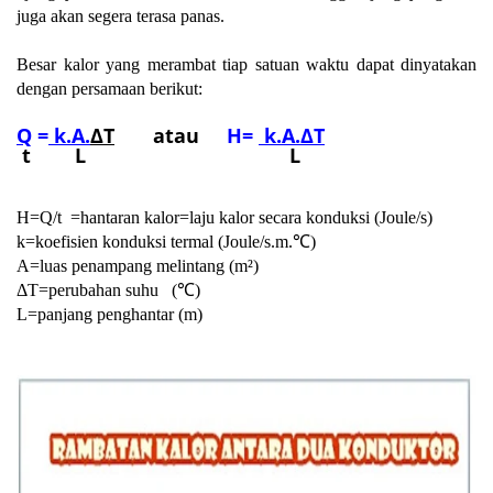
juga akan segera terasa panas.
Besar kalor yang merambat tiap satuan waktu dapat dinyatakan
dengan persamaan berikut:
Q
=
k.A.
ΔT
atau
H=
k.A.
ΔT
t L L
H=Q/t =hantaran kalor=laju kalor secara konduksi (Joule/s)
k=koefisien konduksi termal (Joule/s.m.
℃
)
A=luas penampang melintang
(m²)
ΔT=perubahan suhu
(℃)
L=panjang penghantar (m)