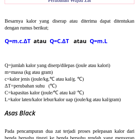
Perubahan Wujud Zat
Besarnya kalor yang diserap atau diterima dapat ditentukan
dengan rumus berikut;
Q=m.c.
ΔT
atau
Q=C.
ΔT
atau
Q=m.L
Q=jumlah kalor yang diserp/dilepas (joule atau kalori)
m=massa (kg atau gram)
c=kalor jenis (joule/kg.
℃ atau kal/g.
℃)
ΔT=perubahan suhu
(℃)
C=kapasitas kalor (joule/
℃ atau kal/
℃)
L=kalor laten/kalor lebur/kalor uap (joule/kg atau kal/gram)
Asas Black
Pada pencampuran dua zat terjadi proses pelepasan kalor dari
benda bersuhu tinggi ke benda bersuhu rendah yang menyerap