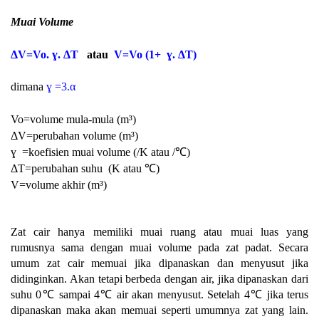
Muai Volume
ΔV=Vo. ɣ.
ΔT
atau
V=Vo (1+
ɣ.
ΔT)
dimana
ɣ
=3.
α
Vo=volume mula-mula (m³)
ΔV=perubahan volume
(m
³)
ɣ =koefisien muai volume
(/K atau /℃)
ΔT=perubahan suhu
(
K atau ℃)
V=volume akhir
(m
³)
Zat cair hanya memiliki muai ruang atau muai luas yang
rumusnya sama dengan muai volume pada zat padat. Secara
umum zat cair memuai jika dipanaskan dan menyusut jika
didinginkan. Akan tetapi berbeda dengan air, jika dipanaskan dari
suhu 0
℃ sampai 4
℃ air akan menyusut. Setelah 4
℃ jika terus
dipanaskan maka akan memuai seperti umumnya zat yang lain.