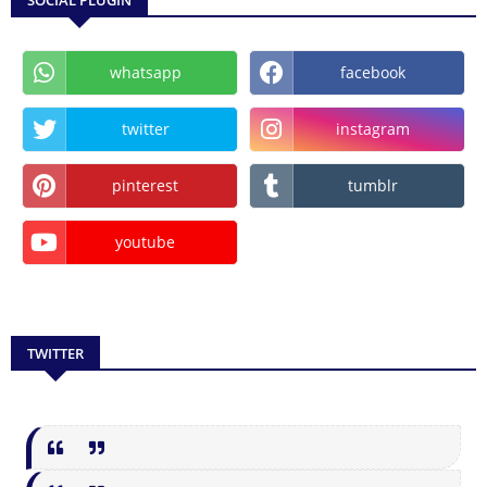
whatsapp
facebook
twitter
instagram
pinterest
tumblr
youtube
TWITTER