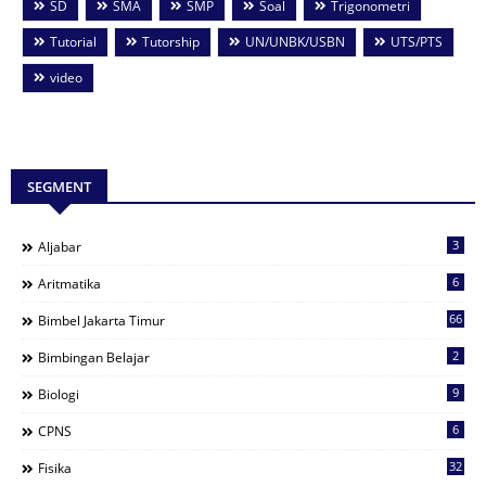
SD
SMA
SMP
Soal
Trigonometri
Tutorial
Tutorship
UN/UNBK/USBN
UTS/PTS
video
SEGMENT
3
Aljabar
6
Aritmatika
66
Bimbel Jakarta Timur
2
Bimbingan Belajar
9
Biologi
6
CPNS
32
Fisika