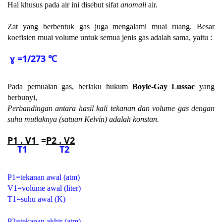
Hal khusus pada air ini disebut sifat
anomali
air.
Zat yang berbentuk gas juga mengalami muai ruang. Besar
koefisien muai volume untuk semua jenis gas adalah sama, yaitu :
ɣ
=1/273
℃
Pada pemuaian gas, berlaku hukum
Boyle-Gay Lussac
yang
berbunyi,
Perbandingan antara hasil kali tekanan dan volume gas dengan
suhu mutlaknya (satuan Kelvin) adalah konstan.
P1 . V1
=
P2 . V2
T1 T2
P1=tekanan awal (atm)
V1=volume awal (liter)
T1=suhu awal (K)
P2=tekanan akhir (atm)