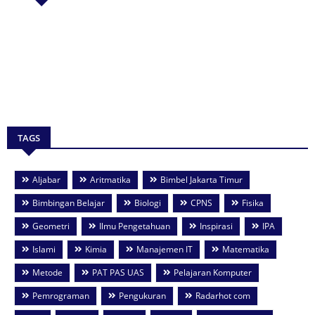
TAGS
Aljabar
Aritmatika
Bimbel Jakarta Timur
Bimbingan Belajar
Biologi
CPNS
Fisika
Geometri
Ilmu Pengetahuan
Inspirasi
IPA
Islami
Kimia
Manajemen IT
Matematika
Metode
PAT PAS UAS
Pelajaran Komputer
Pemrograman
Pengukuran
Radarhot com