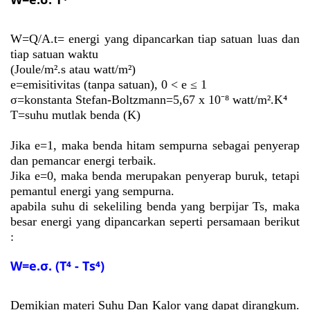
W=Q/A.t=
energi yang dipancarkan tiap satuan luas dan
tiap satuan waktu
(Joule/
m².s atau watt/
m²)
e=emisitivitas (tanpa satuan), 0 < e ≤ 1
σ=konstanta
Stefan-Boltzmann=5,67 x 10⁻⁸ watt/
m².K
⁴
T=suhu mutlak benda (K)
Jika e=1, maka benda hitam sempurna sebagai penyerap
dan pemancar energi terbaik.
Jika e=0, maka benda merupakan penyerap buruk, tetapi
pemantul energi yang sempurna.
apabila suhu di sekeliling benda yang berpijar Ts, maka
besar energi yang dipancarkan seperti persamaan berikut
:
W=e.σ. (T⁴ -
Ts⁴)
Demikian materi Suhu Dan Kalor yang dapat dirangkum.