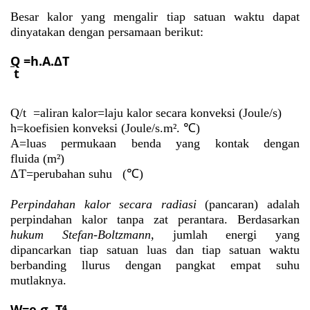
Besar kalor yang mengalir tiap satuan waktu dapat
dinyatakan dengan persamaan berikut:
Q
=h.A.
ΔT
t
Q/t =aliran kalor=laju kalor secara konveksi (Joule/s)
h=koefisien konveksi (Joule/s.
m².
℃)
A=luas permukaan benda yang kontak dengan
fluida
(m²)
ΔT=perubahan suhu
(℃)
Perpindahan kalor secara radiasi
(pancaran) adalah
perpindahan kalor tanpa zat perantara. Berdasarkan
hukum Stefan-Boltzmann,
jumlah energi yang
dipancarkan tiap satuan luas dan tiap satuan waktu
berbanding llurus dengan pangkat empat suhu
mutlaknya.
W=e.σ. T⁴