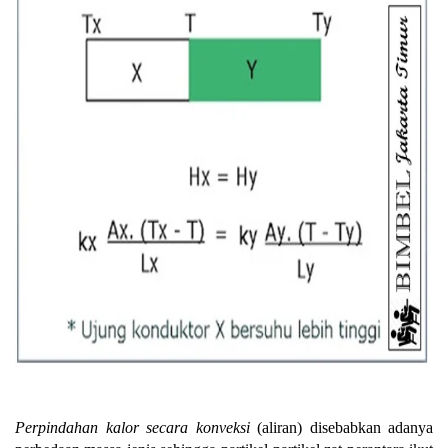
Perpindahan kalor secara konveksi
(aliran) disebabkan adanya