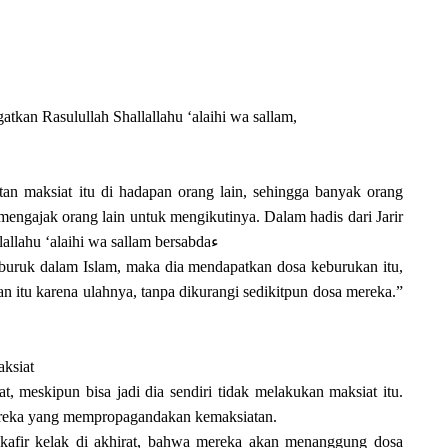
atkan Rasulullah Shallallahu ‘alaihi wa sallam,
an maksiat itu di hadapan orang lain, sehingga banyak orang
mengajak orang lain untuk mengikutinya. Dalam hadis dari Jarir
bin Abdillah radhiyallahu ‘anhu, Rasulullah shallallahu ‘alaihi wa sallam bersabdaء
buruk dalam Islam, maka dia mendapatkan dosa keburukan itu,
 itu karena ulahnya, tanpa dikurangi sedikitpun dosa mereka.”
ksiat
, meskipun bisa jadi dia sendiri tidak melakukan maksiat itu.
ereka yang mempropagandakan kemaksiatan.
 kafir kelak di akhirat, bahwa mereka akan menanggung dosa