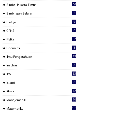
66
Bimbel Jakarta Timur
2
Bimbingan Belajar
9
Biologi
6
CPNS
32
Fisika
5
Geometri
19
Ilmu Pengetahuan
8
Inspirasi
53
IPA
6
Islami
12
Kimia
10
Manajemen IT
133
Matematika