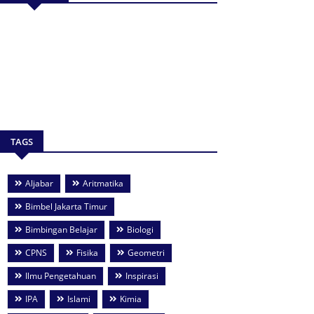
TAGS
Aljabar
Aritmatika
Bimbel Jakarta Timur
Bimbingan Belajar
Biologi
CPNS
Fisika
Geometri
Ilmu Pengetahuan
Inspirasi
IPA
Islami
Kimia