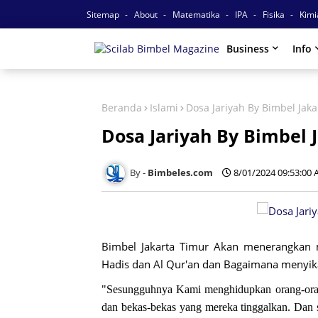
Sitemap
About
Matematika
IPA
Fisika
Kim
Business
Info
Beranda
Islami
Dosa Jariyah By Bimbel Jaka
Dosa Jariyah By Bimbel 
Bimbeles.com
8/01/2024 09:53:00
Bimbel Jakarta Timur Akan menerangkan 
Hadis dan Al Qur'an dan Bagaimana menyik
"Sesungguhnya Kami menghidupkan orang-oran
dan bekas-bekas yang mereka tinggalkan. Dan