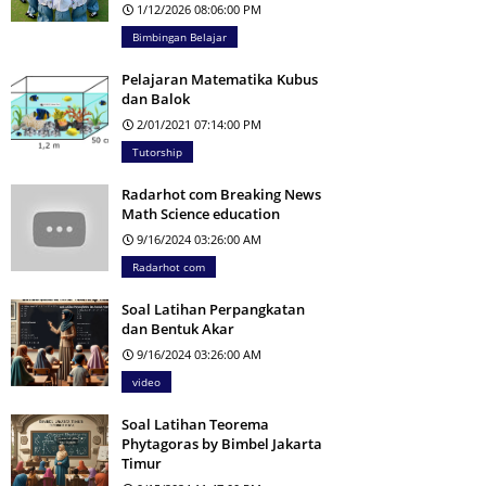
1/12/2026 08:06:00 PM
Bimbingan Belajar
Pelajaran Matematika Kubus
dan Balok
2/01/2021 07:14:00 PM
Tutorship
Radarhot com Breaking News
Math Science education
9/16/2024 03:26:00 AM
Radarhot com
Soal Latihan Perpangkatan
dan Bentuk Akar
9/16/2024 03:26:00 AM
video
Soal Latihan Teorema
Phytagoras by Bimbel Jakarta
Timur