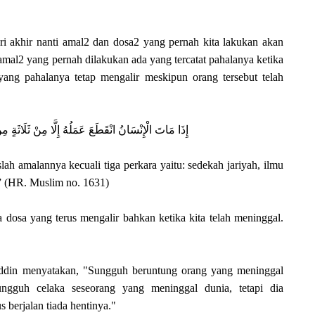
i akhir nanti amal2 dan dosa2 yang pernah kita lakukan akan
mal2 yang pernah dilakukan ada yang tercatat pahalanya ketika
yang pahalanya tetap mengalir meskipun orang tersebut telah
إِذَا مَاتَ الْإِنْسَانُ انْقَطَعَ عَمَلُهُ إِلَّا مِنْ ثَلَاثَةٍ مِ
lah amalannya kecuali tiga perkara yaitu: sedekah jariyah, ilmu
” (HR. Muslim no. 1631)
a dosa yang terus mengalir bahkan ketika kita telah meninggal.
uddin menyatakan, "Sungguh beruntung orang yang meninggal
ngguh celaka seseorang yang meninggal dunia, tetapi dia
 berjalan tiada hentinya."