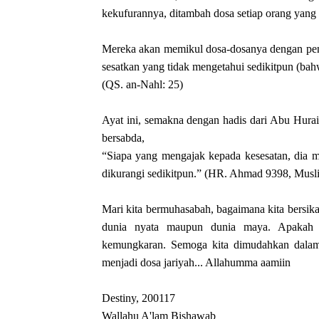
kekufurannya, ditambah dosa setiap orang yang
Mereka akan memikul dosa-dosanya dengan penu
sesatkan yang tidak mengetahui sedikitpun (ba
(QS. an-Nahl: 25)
Ayat ini, semakna dengan hadis dari Abu Hurair
bersabda,
“Siapa yang mengajak kepada kesesatan, dia m
dikurangi sedikitpun.” (HR. Ahmad 9398, Musli
Mari kita bermuhasabah, bagaimana kita bersika
dunia nyata maupun dunia maya. Apakah k
kemungkaran. Semoga kita dimudahkan dalam 
menjadi dosa jariyah... Allahumma aamiin
Destiny, 200117
Wallahu A'lam Bishawab