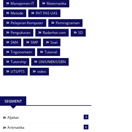
Manajemen IT
Matematika
Metode
PAT PAS UAS
Pelajaran Komputer
Pemrograman
Pengukuran
Radarhot com
SD
SMA
SMP
Soal
Trigonometri
Tutorial
Tutorship
UN/UNBK/USBN
UTS/PTS
video
SEGMENT
3
Aljabar
6
Aritmatika