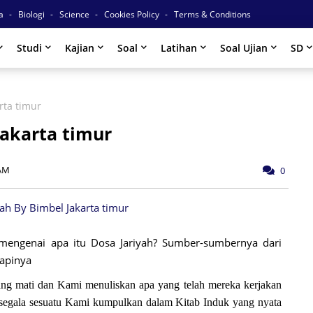
ia
Biologi
Science
Cookies Policy
Terms & Conditions
Studi
Kajian
Soal
Latihan
Soal Ujian
SD
rta timur
Jakarta timur
 AM
0
mengenai apa itu Dosa Jariyah? Sumber-sumbernya dari
apinya
g mati dan Kami menuliskan apa yang telah mereka kerjakan
 segala sesuatu Kami kumpulkan dalam Kitab Induk yang nyata