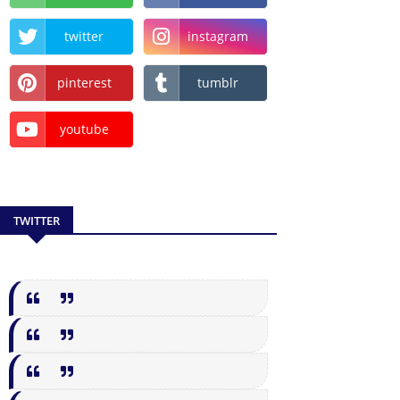
twitter
instagram
pinterest
tumblr
youtube
TWITTER