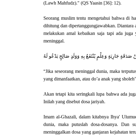
(Lawh Mahfudz)." (QS Yaasin [36]: 12).
Seorang muslim tentu mengetahui bahwa di har
dihitung dan dipertanggungjawabkan. Diantara a
melakukan amal kebaikan saja tapi ada juga 
meninggal.
نْ صَدَقَةٍ جَارِيَةٍ وَعِلْمٍ يُنْتَفَعُ بِهِ وَوَلَدٍ صَالِحٍ يَدْعُو لَهُ
“Jika seseorang meninggal dunia, maka terputus
yang dimanfaatkan, atau do’a anak yang sholeh
Akan tetapi kita seringkali lupa bahwa ada jug
Inilah yang disebut dosa jariyah.
Imam al-Ghazali, dalam kitabnya Ihya' Ulum
dunia, maka putuslah dosa-dosanya. Dan su
meninggalkan dosa yang ganjaran kejahatan terus