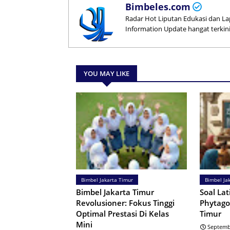
Bimbeles.com
Radar Hot Liputan Edukasi dan La
Information Update hangat terkini 
YOU MAY LIKE
Bimbel Jakarta Timur
Bimbel Ja
Bimbel Jakarta Timur
Soal La
Revolusioner: Fokus Tinggi
Phytago
Optimal Prestasi Di Kelas
Timur
Mini
Septemb