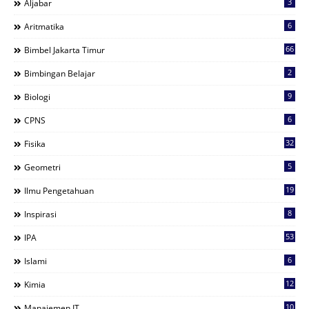
3
Aljabar
6
Aritmatika
66
Bimbel Jakarta Timur
2
Bimbingan Belajar
9
Biologi
6
CPNS
32
Fisika
5
Geometri
19
Ilmu Pengetahuan
8
Inspirasi
53
IPA
6
Islami
12
Kimia
10
Manajemen IT