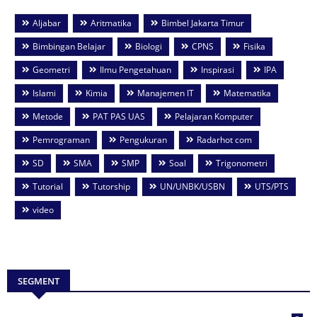
Aljabar
Aritmatika
Bimbel Jakarta Timur
Bimbingan Belajar
Biologi
CPNS
Fisika
Geometri
Ilmu Pengetahuan
Inspirasi
IPA
Islami
Kimia
Manajemen IT
Matematika
Metode
PAT PAS UAS
Pelajaran Komputer
Pemrograman
Pengukuran
Radarhot com
SD
SMA
SMP
Soal
Trigonometri
Tutorial
Tutorship
UN/UNBK/USBN
UTS/PTS
video
SEGMENT