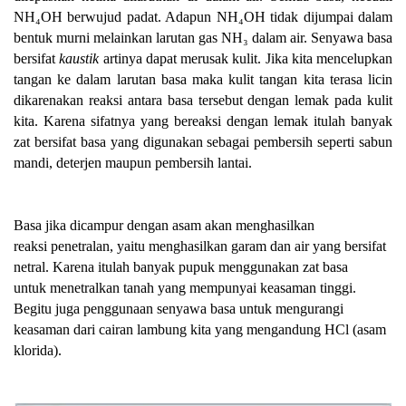
NH₄OH
berwujud padat. Adapun
NH
₄
OH
tidak dijumpai dalam
bentuk murni melainkan larutan gas
NH₃
dalam air.
Senyawa basa
bersifat
kaustik
artinya dapat merusak kulit. Jika kita mencelupkan
tangan ke
dalam larutan basa maka kulit tangan kita terasa licin
dikarenakan reaksi antara basa
tersebut dengan lemak pada kulit
kita. Karena sifatnya yang bereaksi dengan lemak itulah
banyak
zat bersifat basa yang digunakan sebagai pembersih seperti sabun
mandi, deterjen
maupun pembersih lantai.
Basa jika dicampur dengan asam akan menghasilkan
reaksi
penetralan, yaitu menghasilkan
garam dan air yang bersifat
netral. Karena itulah banyak pupuk
menggunakan zat basa
untuk
menetralkan tanah yang mempunyai keasaman tinggi.
Begitu juga penggunaan senyawa basa
untuk mengurangi
keasaman dari cairan lambung kita yang mengandung HCl (asam
klorida).