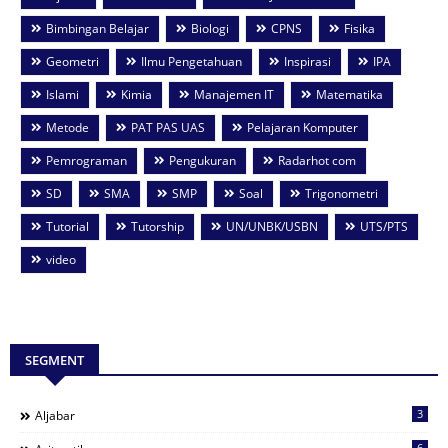
Bimbingan Belajar
Biologi
CPNS
Fisika
Geometri
Ilmu Pengetahuan
Inspirasi
IPA
Islami
Kimia
Manajemen IT
Matematika
Metode
PAT PAS UAS
Pelajaran Komputer
Pemrograman
Pengukuran
Radarhot com
SD
SMA
SMP
Soal
Trigonometri
Tutorial
Tutorship
UN/UNBK/USBN
UTS/PTS
video
SEGMENT
3
Aljabar
6