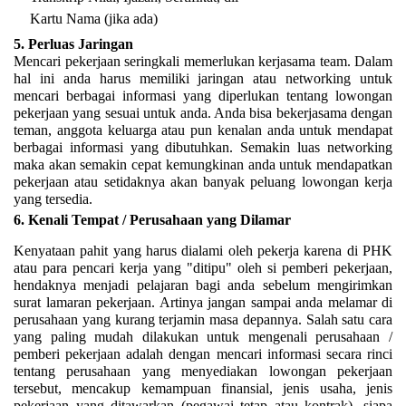
Kartu Nama (jika ada)
5.
Perluas Jaringan
Mencari pekerjaan seringkali memerlukan kerjasama team. Dalam
hal ini anda harus memiliki jaringan atau networking untuk
mencari berbagai informasi yang diperlukan tentang lowongan
pekerjaan yang sesuai untuk anda. Anda bisa bekerjasama dengan
teman, anggota keluarga atau pun kenalan anda untuk mendapat
berbagai informasi yang dibutuhkan. Semakin luas networking
maka akan semakin cepat kemungkinan anda untuk mendapatkan
pekerjaan atau setidaknya akan banyak peluang lowongan kerja
yang tersedia.
6.
Kenali Tempat / Perusahaan yang Dilamar
Kenyataan pahit yang harus dialami oleh pekerja karena di PHK
atau para pencari kerja yang "ditipu" oleh si pemberi pekerjaan,
hendaknya menjadi pelajaran bagi anda sebelum mengirimkan
surat lamaran pekerjaan. Artinya jangan sampai anda melamar di
perusahaan yang kurang terjamin masa depannya. Salah satu cara
yang paling mudah dilakukan untuk mengenali perusahaan /
pemberi pekerjaan adalah dengan mencari informasi secara rinci
tentang perusahaan yang menyediakan lowongan pekerjaan
tersebut, mencakup kemampuan finansial, jenis usaha, jenis
pekerjaan yang ditawarkan (pegawai tetap atau kontrak), siapa