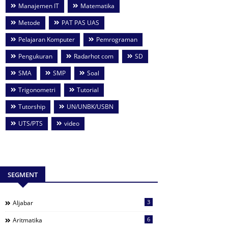
Manajemen IT
Matematika
Metode
PAT PAS UAS
Pelajaran Komputer
Pemrograman
Pengukuran
Radarhot com
SD
SMA
SMP
Soal
Trigonometri
Tutorial
Tutorship
UN/UNBK/USBN
UTS/PTS
video
SEGMENT
3
Aljabar
6
Aritmatika