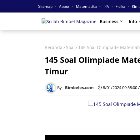
Sitemap
About
Matematika
IPA
Fisika
Kim
Business
Info
Beranda
Soal
145 Soal Olimpiade Matemati
145 Soal Olimpiade Mat
Timur
Bimbeles.com
8/01/2024 09:58:00