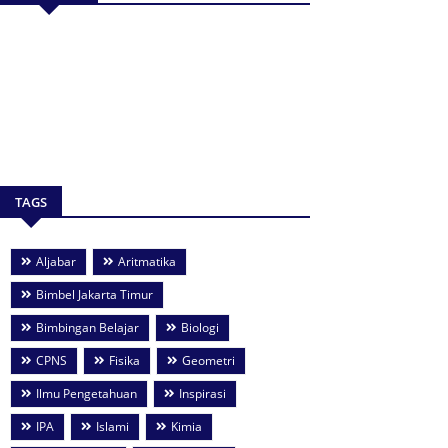
TAGS
Aljabar
Aritmatika
Bimbel Jakarta Timur
Bimbingan Belajar
Biologi
CPNS
Fisika
Geometri
Ilmu Pengetahuan
Inspirasi
IPA
Islami
Kimia