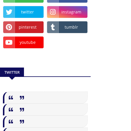
twitter
instagram
pinterest
tumblr
youtube
TWITTER