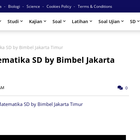
ia
Biologi
Science
Cookies Policy
Terms & Conditions
Studi
Kajian
Soal
Latihan
Soal Ujian
SD
ka SD by Bimbel Jakarta Timur
ematika SD by Bimbel Jakarta
 AM
0