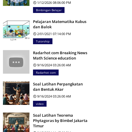
1/12/2026 08:06:00 PM
Bimbingan Belajar
Pelajaran Matematika Kubus
dan Balok
2/01/2021 07:14:00 PM
Tutorship
Radarhot com Breaking News
Math Science education
9/16/2024 03:26:00 AM
Radarhot com
Soal Latihan Perpangkatan
dan Bentuk Akar
9/16/2024 03:26:00 AM
video
Soal Latihan Teorema
Phytagoras by Bimbel Jakarta
Timur