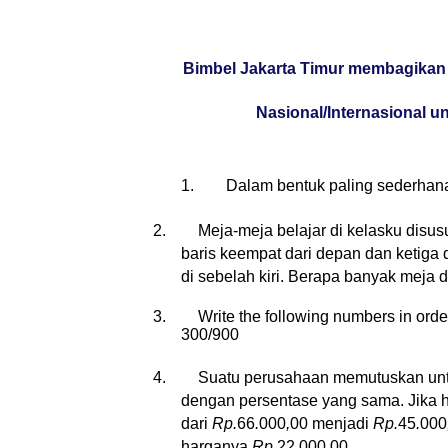
Bimbel Jakarta Timur membagikan 
Nasional/Internasional u
1.
Dalam bentuk paling sederhana, 
2.
Meja-meja belajar di kelasku disu
baris keempat dari depan dan ketiga 
di sebelah kiri. Berapa banyak meja d
3.
Write the following numbers in order
300/900
4.
Suatu perusahaan memutuskan unt
dengan persentase yang sama. Jika 
dari
Rp.
66
.
000
,
00
menjadi
Rp.
45
.
000
harganya
Rp.
22
.
000
,
00
.