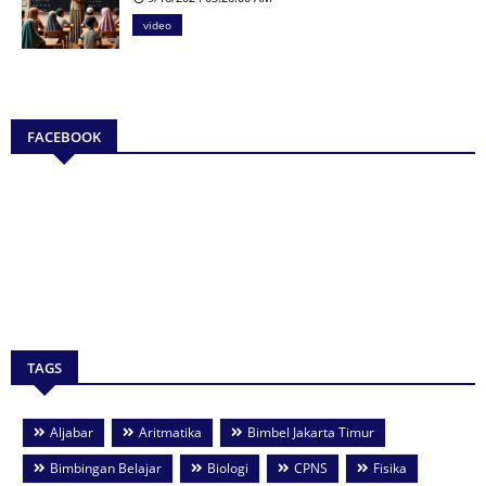
video
FACEBOOK
TAGS
Aljabar
Aritmatika
Bimbel Jakarta Timur
Bimbingan Belajar
Biologi
CPNS
Fisika