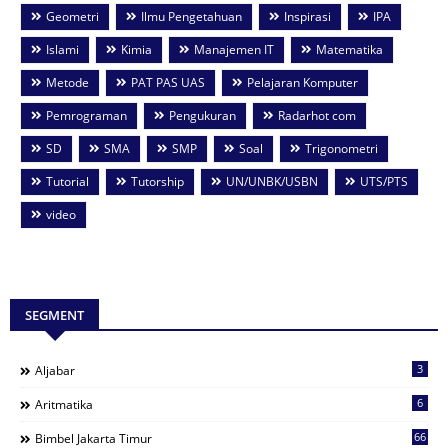
Geometri
Ilmu Pengetahuan
Inspirasi
IPA
Islami
Kimia
Manajemen IT
Matematika
Metode
PAT PAS UAS
Pelajaran Komputer
Pemrograman
Pengukuran
Radarhot com
SD
SMA
SMP
Soal
Trigonometri
Tutorial
Tutorship
UN/UNBK/USBN
UTS/PTS
video
SEGMENT
3
Aljabar
6
Aritmatika
66
Bimbel Jakarta Timur