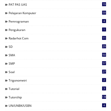
19
PAT PAS UAS
59
Pelajaran Komputer
4
Pemrograman
1
Pengukuran
11
Radarhot Com
29
SD
50
SMA
57
SMP
27
Soal
2
Trigonometri
3
Tutorial
136
Tutorship
4
UN/UNBK/USBN