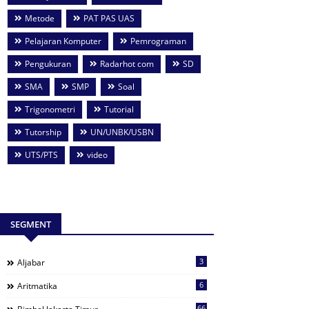
Metode
PAT PAS UAS
Pelajaran Komputer
Pemrograman
Pengukuran
Radarhot com
SD
SMA
SMP
Soal
Trigonometri
Tutorial
Tutorship
UN/UNBK/USBN
UTS/PTS
video
SEGMENT
3
Aljabar
6
Aritmatika
66