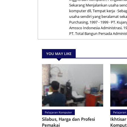
Sekarang Menjalankan usaha send
komputer dll, Tempat kerja · Sebaga
usaha sendiri yang beralamat seka
Purchasing, 1997 - 1999 · PT. Kuja
Amssco Indonesia Administrasi, 199
PT. Total Bangun Persada Administ
YOU MAY LIKE
Pelajaran Komputer
Pelajaran
Silabus, Harga dan Profesi
Ikhtisa
Pemakai
Komput