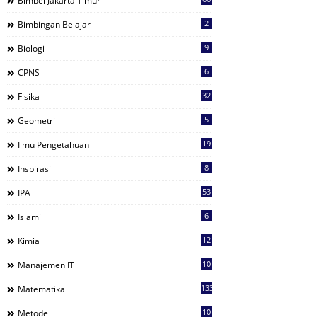
Bimbel Jakarta Timur
2
Bimbingan Belajar
9
Biologi
6
CPNS
32
Fisika
5
Geometri
19
Ilmu Pengetahuan
8
Inspirasi
53
IPA
6
Islami
12
Kimia
10
Manajemen IT
133
Matematika
10
Metode