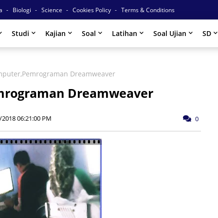
ia
Biologi
Science
Cookies Policy
Terms & Conditions
Studi
Kajian
Soal
Latihan
Soal Ujian
SD
omputer,Pemrograman Dreamweaver
emrograman Dreamweaver
/2018 06:21:00 PM
0