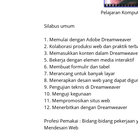
Pelajaran Kompu
Silabus umum
1.
Memulai dengan Adobe Dreamweaver
2.
Kolaborasi produksi web dan praktik terba
3.
Memasukkan konten dalam Dreamweave
5.
Bekerja dengan elemen media interaktif
6.
Membuat formulir dan tabel
7.
Merancang untuk banyak layar
8.
Menerapkan desain web yang dapat digu
9.
Pengujian teknis di Dreamweaver
10.
Menguji kegunaan
11.
Mempromosikan situs web
12.
Menerbitkan dengan Dreamweaver
Profesi Pemakai : Bidang-bidang pekerja
Mendesain Web