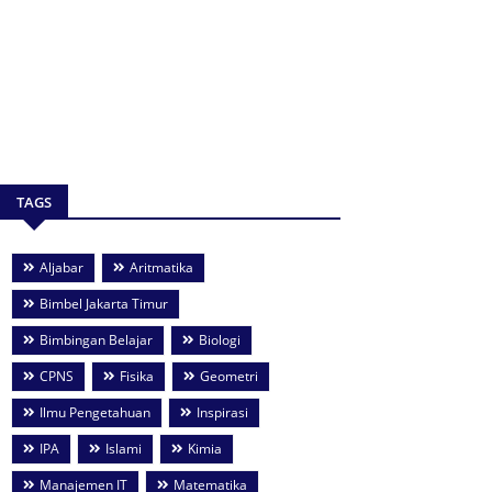
TAGS
Aljabar
Aritmatika
Bimbel Jakarta Timur
Bimbingan Belajar
Biologi
CPNS
Fisika
Geometri
Ilmu Pengetahuan
Inspirasi
IPA
Islami
Kimia
Manajemen IT
Matematika