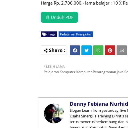
Harga Rp. 2.700.000,- lama belajar : 10 X 
📄 Unduh PDF
Tags
Pelajaran Komputer
LEBIH LAMA
Pelajaran Komputer Komputer Pemrograman Java Sc
Denny Febiana Nurhid
Slogan Learn from yesterday, live
Usaha Sinergi IT Training Dirintis
terus menerus berkembang dan ber
Inggris dan Komputer, Pengalaman