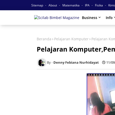
Sitemap
About
Matematika
IPA
Fisika
Kim
Business
Info
Beranda
Pelajaran Komputer
Pelajaran K
Pelajaran Komputer,P
Denny Febiana Nurhidayat
11/09