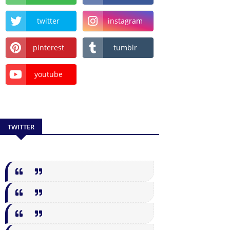
twitter
instagram
pinterest
tumblr
youtube
TWITTER