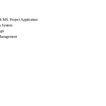
 MS. Project Application
n System
ign
 Management