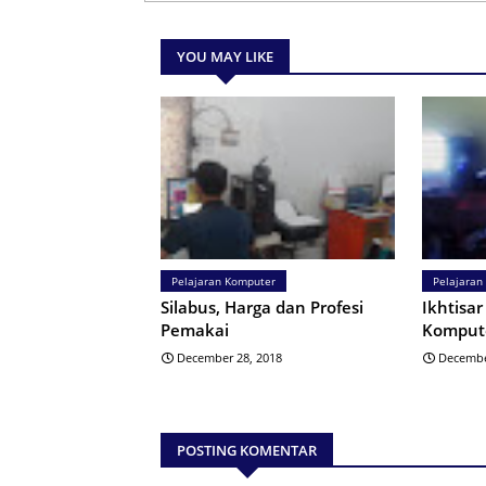
YOU MAY LIKE
Pelajaran Komputer
Pelajaran
Silabus, Harga dan Profesi
Ikhtisa
Pemakai
Komput
December 28, 2018
Decembe
POSTING KOMENTAR