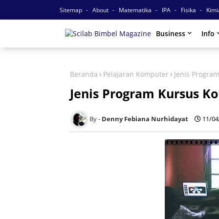
Sitemap
About
Matematika
IPA
Fisika
Kim
Business
Info
Beranda
Pelajaran Komputer
Jenis Progra
Jenis Program Kursus K
Denny Febiana Nurhidayat
11/04