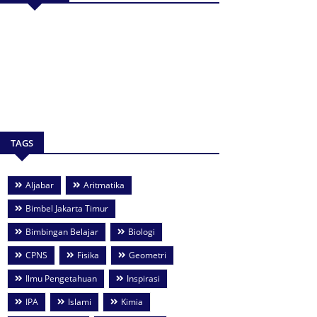
TAGS
Aljabar
Aritmatika
Bimbel Jakarta Timur
Bimbingan Belajar
Biologi
CPNS
Fisika
Geometri
Ilmu Pengetahuan
Inspirasi
IPA
Islami
Kimia