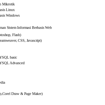
h Mikrotik
asis Linux
asis Windows
man Sistem Informasi Berbasis Web
toshop, Flash)
amweaver, CSS, Javascript)
S
YSQL basic
MYSQL Advanced
edia
op,Corel Draw & Page Maker)