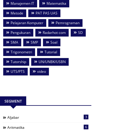
Manajemen IT
Matematika
Metode
PAT PAS UAS
Pelajaran Komputer
Pemrograman
Pengukuran
Radarhot com
SD
SMA
SMP
Soal
Trigonometri
Tutorial
Tutorship
UN/UNBK/USBN
UTS/PTS
video
SEGMENT
3
Aljabar
6
Aritmatika