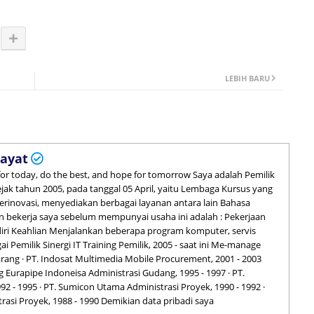
LEBIH BARU
ayat
 for today, do the best, and hope for tomorrow Saya adalah Pemilik
 sejak tahun 2005, pada tanggal 05 April, yaitu Lembaga Kursus yang
inovasi, menyediakan berbagai layanan antara lain Bahasa
 bekerja saya sebelum mempunyai usaha ini adalah : Pekerjaan
iri Keahlian Menjalankan beberapa program komputer, servis
i Pemilik Sinergi IT Training Pemilik, 2005 - saat ini Me-manage
rang · PT. Indosat Multimedia Mobile Procurement, 2001 - 2003
ng Eurapipe Indoneisa Administrasi Gudang, 1995 - 1997 · PT.
2 - 1995 · PT. Sumicon Utama Administrasi Proyek, 1990 - 1992 ·
rasi Proyek, 1988 - 1990 Demikian data pribadi saya