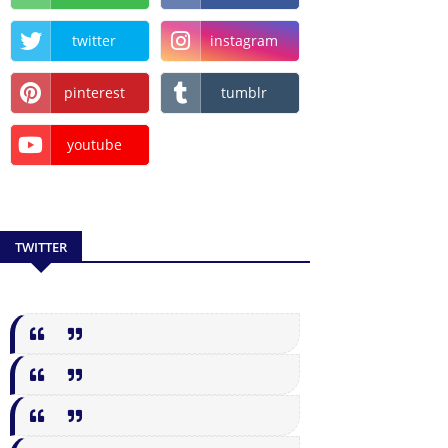
twitter
instagram
pinterest
tumblr
youtube
TWITTER