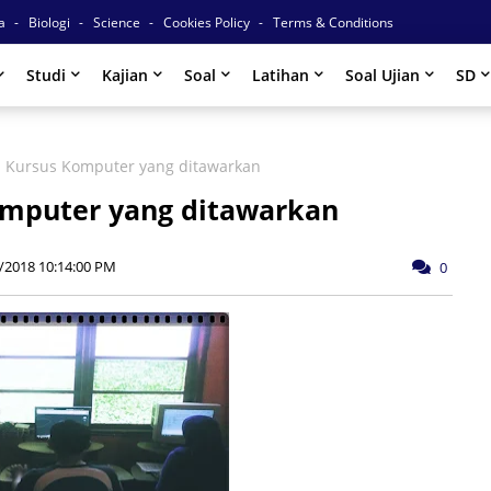
ia
Biologi
Science
Cookies Policy
Terms & Conditions
Studi
Kajian
Soal
Latihan
Soal Ujian
SD
m Kursus Komputer yang ditawarkan
omputer yang ditawarkan
/2018 10:14:00 PM
0