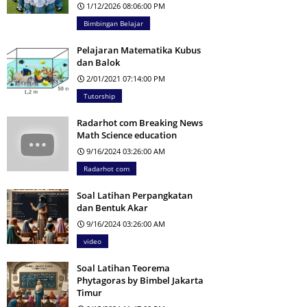
1/12/2026 08:06:00 PM
Bimbingan Belajar
Pelajaran Matematika Kubus
dan Balok
2/01/2021 07:14:00 PM
Tutorship
Radarhot com Breaking News
Math Science education
9/16/2024 03:26:00 AM
Radarhot com
Soal Latihan Perpangkatan
dan Bentuk Akar
9/16/2024 03:26:00 AM
video
Soal Latihan Teorema
Phytagoras by Bimbel Jakarta
Timur