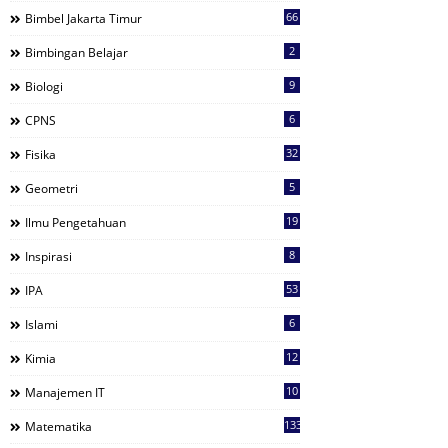
66
Bimbel Jakarta Timur
2
Bimbingan Belajar
9
Biologi
6
CPNS
32
Fisika
5
Geometri
19
Ilmu Pengetahuan
8
Inspirasi
53
IPA
6
Islami
12
Kimia
10
Manajemen IT
133
Matematika