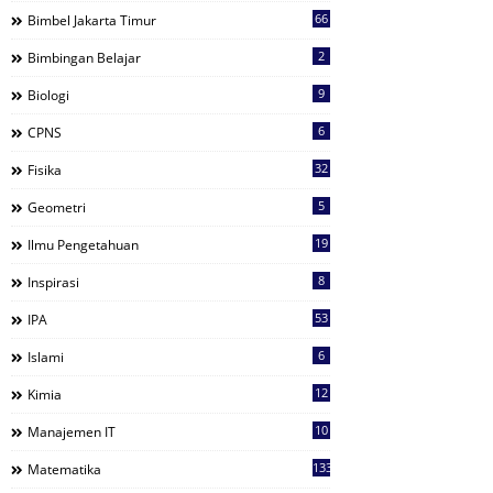
66
Bimbel Jakarta Timur
2
Bimbingan Belajar
9
Biologi
6
CPNS
32
Fisika
5
Geometri
19
Ilmu Pengetahuan
8
Inspirasi
53
IPA
6
Islami
12
Kimia
10
Manajemen IT
133
Matematika