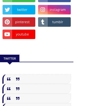
twitter
instagram
pinterest
tumblr
youtube
TWITTER