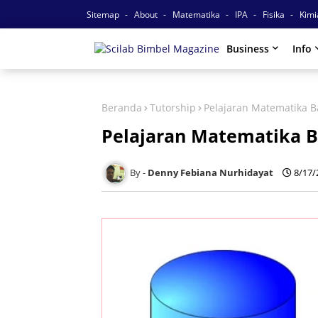
Sitemap
About
Matematika
IPA
Fisika
Kim
Business
Info
Beranda
Tutorship
Pelajaran Matematika 
Pelajaran Matematika B
Denny Febiana Nurhidayat
8/17/