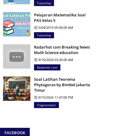
Tutorship
Pelajaran Matematika Soal
PAS Kelas 5
5/04/2019 05:00:00 AM
Tutorship
Radarhot com Breaking News
Math Science education
9/16/2024 03:26:00 AM
Radarhot com
Soal Latihan Teorema
Phytagoras by Bimbel Jakarta
Timur
9/15/2024 11:47:00 PM
Trigonometri
FACEBOOK