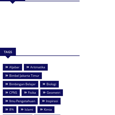
TAGS
Aljabar
Aritmatika
Bimbel Jakarta Timur
Bimbingan Belajar
Biologi
CPNS
Fisika
Geometri
Ilmu Pengetahuan
Inspirasi
IPA
Islami
Kimia