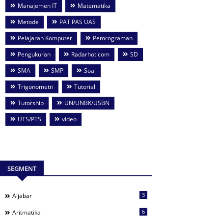
Manajemen IT
Matematika
Metode
PAT PAS UAS
Pelajaran Komputer
Pemrograman
Pengukuran
Radarhot com
SD
SMA
SMP
Soal
Trigonometri
Tutorial
Tutorship
UN/UNBK/USBN
UTS/PTS
video
SEGMENT
3
Aljabar
6
Aritmatika