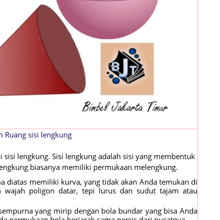
 Ruang sisi lengkung
isi lengkung. Sisi lengkung adalah sisi yang membentuk
 lengkung biasanya memiliki permukaan melengkung.
 diatas memiliki kurva, yang tidak akan Anda temukan di
 wajah poligon datar, tepi lurus dan sudut tajam atau
t sempurna yang mirip dengan bola bundar yang bisa Anda
ada permukaan bola berjarak sama persis dari pusatnya..