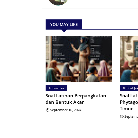
YOU MAY LIKE
Aritmatika
Bimbel Ja
Soal Latihan Perpangkatan
Soal La
dan Bentuk Akar
Phytago
Timur
September 16, 2024
Septemb