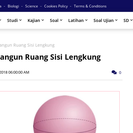
ia
Biologi
Science
Cookies Policy
Terms & Conditions
Studi
Kajian
Soal
Latihan
Soal Ujian
SD
Bangun Ruang Sisi Lengkung
angun Ruang Sisi Lengkung
2018 06:00:00 AM
0