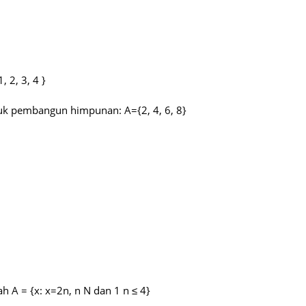
 2, 3, 4 }
uk pembangun himpunan: A={2, 4, 6, 8}
 A = {x: x=2n, n N dan 1 n ≤ 4}