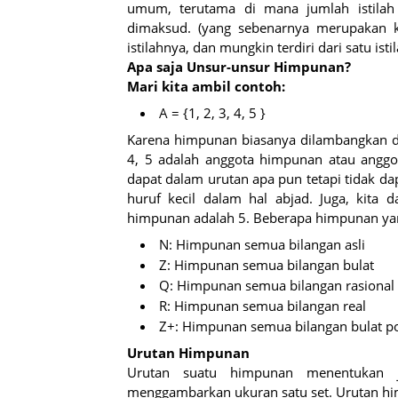
umum, terutama di mana jumlah istilah 
dimaksud. (yang sebenarnya merupakan kel
istilahnya, dan mungkin terdiri dari satu ist
Apa saja Unsur-unsur Himpunan?
Mari kita ambil contoh:
A = {1, 2, 3, 4, 5 }
Karena himpunan biasanya dilambangkan den
4, 5 adalah anggota himpunan atau anggo
dapat dalam urutan apa pun tetapi tidak da
huruf kecil dalam hal abjad. Juga, kita 
himpunan adalah 5. Beberapa himpunan yan
N: Himpunan semua bilangan asli
Z: Himpunan semua bilangan bulat
Q: Himpunan semua bilangan rasional
R: Himpunan semua bilangan real
Z+: Himpunan semua bilangan bulat pos
Urutan Himpunan
Urutan suatu himpunan menentukan j
menggambarkan ukuran satu set. Urutan him