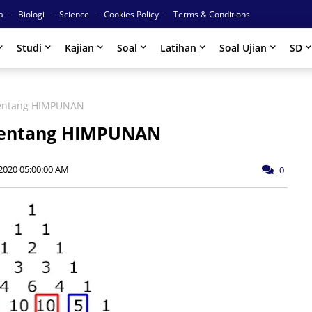
ia
Biologi
Science
Cookies Policy
Terms & Conditions
Studi
Kajian
Soal
Latihan
Soal Ujian
SD
tentang HIMPUNAN
tentang HIMPUNAN
2020 05:00:00 AM
0