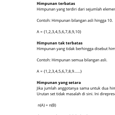
Himpunan terbatas
Himpunan yang terdiri dari sejumlah eleme
Contoh: Himpunan bilangan asli hingga 10.
A = {1,2,3,4,5,6,7,8,9,10}
Himpunan tak terbatas
Himpunan yang tidak berhingga disebut him
Contoh: Himpunan semua bilangan asli.
A = {1,2,3,4,5,6,7,8,9……}
Himpunan yang setara
Jika jumlah anggotanya sama untuk dua hi
Urutan set tidak masalah di sini. Ini direpre
n(A) = n(B)