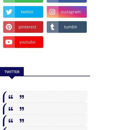
twitter
instagram
pinterest
tumblr
youtube
TWITTER