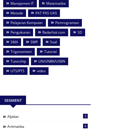
Manajemen IT
Matematika
Metode
PAT PAS UAS
Pelajaran Komputer
Pemrograman
Pengukuran
Radarhot com
SD
SMA
SMP
Soal
Trigonometri
Tutorial
Tutorship
UN/UNBK/USBN
UTS/PTS
video
SEGMENT
3
Aljabar
6
Aritmatika