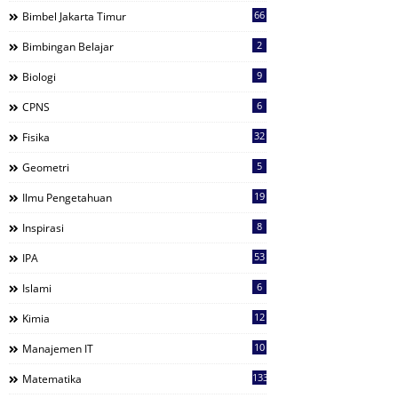
66
Bimbel Jakarta Timur
2
Bimbingan Belajar
9
Biologi
6
CPNS
32
Fisika
5
Geometri
19
Ilmu Pengetahuan
8
Inspirasi
53
IPA
6
Islami
12
Kimia
10
Manajemen IT
133
Matematika