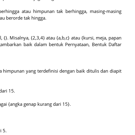
erhingga atau himpunan tak berhingga, masing-masing
au berorde tak hingga.
}. Misalnya, {2,3,4} atau {a,b,c} atau {kursi, meja, papan
gambarkan baik dalam bentuk Pernyataan, Bentuk Daftar
 himpunan yang terdefinisi dengan baik ditulis dan diapit
ari 15.
agai {angka genap kurang dari 15}.
i 5.