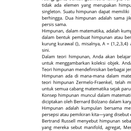
tidak ada elemen yang merupakan himpu
singleton. Suatu himpunan dapat memilik
berhingga. Dua himpunan adalah sama ji
persis sama.
Himpunan, dalam matematika, adalah kumpu
dalam bentuk pembuat himpunan atau bent
kurung kurawal {}, misalnya, A = {1,2,3,4}
sini.
Dalam teori himpunan, Anda akan belajar 
untuk menggambarkan koleksi objek. Anda 
Teori himpunan mendefinisikan berbagai je
Himpunan ada di mana-mana dalam matem
teori himpunan Zermelo-Fraenkel, telah 
untuk semua cabang matematika sejak paru
Konsep himpunan muncul dalam matematika
diciptakan oleh Bernard Bolzano dalam karya
Himpunan adalah kumpulan bersama menj
persepsi atau pemikiran kita—yang disebu
Bertrand Russell menyebut himpunan sebag
yang mereka sebut manifold, agregat, Me