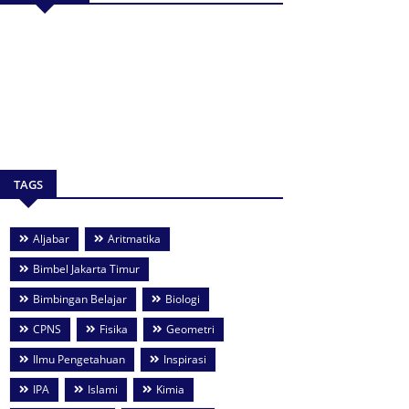
TAGS
Aljabar
Aritmatika
Bimbel Jakarta Timur
Bimbingan Belajar
Biologi
CPNS
Fisika
Geometri
Ilmu Pengetahuan
Inspirasi
IPA
Islami
Kimia