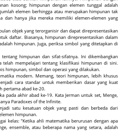
nan kosong; himpunan dengan elemen tunggal adalah
i jumlah elemen berhingga atau merupakan himpunan tak
ka dan hanya jika mereka memiliki elemen-elemen yang
lan objek yang terorganisir dan dapat direpresentasikan
uk daftar. Biasanya, himpunan direpresentasikan dalam
 adalah himpunan. Juga, periksa simbol yang ditetapkan di
tentang himpunan dan sifat-sifatnya. Ini dikembangkan
telah mempelajari tentang klasifikasi himpunan di sini.
nis himpunan, simbol dan operasi yang dilakukan.
atika modern. Memang, teori himpunan, lebih khusus
menjadi cara standar untuk memberikan dasar yang kuat
h pertama abad ke-20.
 pada akhir abad ke-19. Kata Jerman untuk set, Menge,
nya Paradoxes of the Infinite.
adi satu kesatuan objek yang pasti dan berbeda dari
t elemen himpunan.
ai kelas: "Ketika ahli matematika berurusan dengan apa
nge, ensemble, atau beberapa nama yang setara, adalah