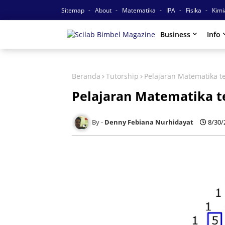
Sitemap
About
Matematika
IPA
Fisika
Kim
Business
Info
Beranda
Tutorship
Pelajaran Matematika 
Pelajaran Matematika 
Denny Febiana Nurhidayat
8/30/