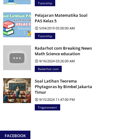
Tutorship
Pelajaran Matematika Soal
PAS Kelas 5
5/04/2019 05:00:00 AM
Tutorship
Radarhot com Breaking News
Math Science education
9/16/2024 03:26:00 AM
Radarhot com
Soal Latihan Teorema
Phytagoras by Bimbel Jakarta
Timur
9/15/2024 11:47:00 PM
Trigonometri
FACEBOOK