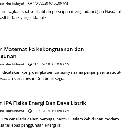
na Nurhidayat
1/04/2020 07:00:00 AM
 kami sajikan soal-soal latihan persiapan menghadapi Ujian Nasional.
asil terbaik yang didapatk…
an Matematika Kekongruenan dan
ngunan
na Nurhidayat
11/25/2019 03:30:00 AM
 dikatakan kongruen jika semua sisinya sama panjang serta sudut-
esuaian sama besar. Dua buah segi…
n IPA FIsika Energi Dan Daya Listrik
na Nurhidayat
10/19/2019 08:00:00 AM
g kita kenal ada dalam berbagai bentuk. Dalam kehidupan modern
bisa terlepas penggunaan energi lis…