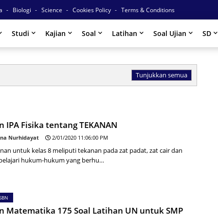
ia
Biologi
Science
Cookies Policy
Terms & Conditions
Studi
Kajian
Soal
Latihan
Soal Ujian
SD
Tunjukkan semua
n IPA Fisika tentang TEKANAN
na Nurhidayat
2/01/2020 11:06:00 PM
nan untuk kelas 8 meliputi tekanan pada zat padat, zat cair dan
dipelajari hukum-hukum yang berhu…
SBN
an Matematika 175 Soal Latihan UN untuk SMP