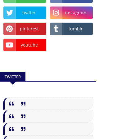
twitter
instagram
pinterest
tumblr
youtube
TWITTER