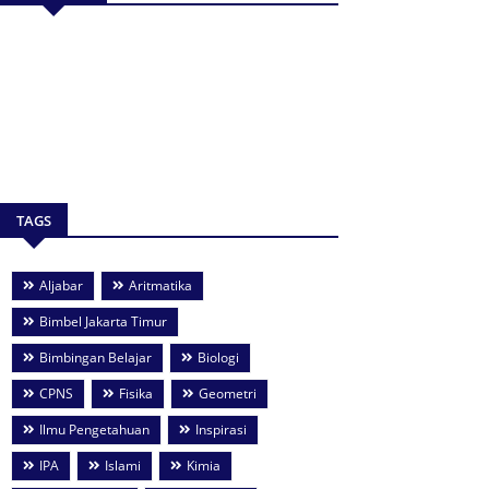
TAGS
Aljabar
Aritmatika
Bimbel Jakarta Timur
Bimbingan Belajar
Biologi
CPNS
Fisika
Geometri
Ilmu Pengetahuan
Inspirasi
IPA
Islami
Kimia