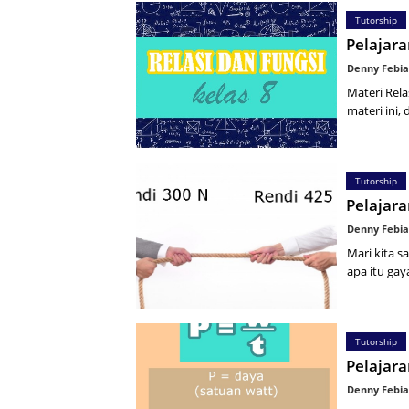
Tutorship
Pelajar
Denny Febia
Materi Rela
materi ini,
Tutorship
Pelajara
Denny Febia
Mari kita 
apa itu ga
Tutorship
Pelajar
Denny Febia