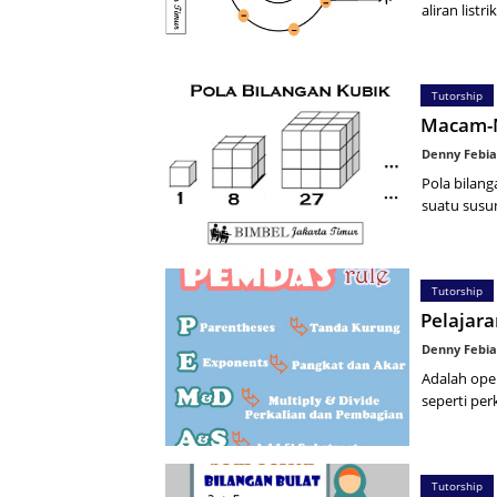
aliran listr
Tutorship
Macam-M
Denny Febia
Pola bilang
suatu susu
Tutorship
Pelajar
Denny Febia
Adalah ope
seperti pe
Tutorship