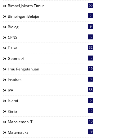
66
Bimbel Jakarta Timur
2
Bimbingan Belajar
9
Biologi
6
CPNS
32
Fisika
5
Geometri
19
Ilmu Pengetahuan
8
Inspirasi
53
IPA
6
Islami
12
Kimia
10
Manajemen IT
133
Matematika