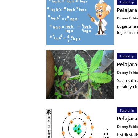
Tutorship
Pelajar
Denny Febia
Logaritma 
logaritma 
Tutorship
Pelajar
Denny Febia
Salah satu
geraknya bi
Tutorship
Pelajaran
Denny Febia
Listrik sta