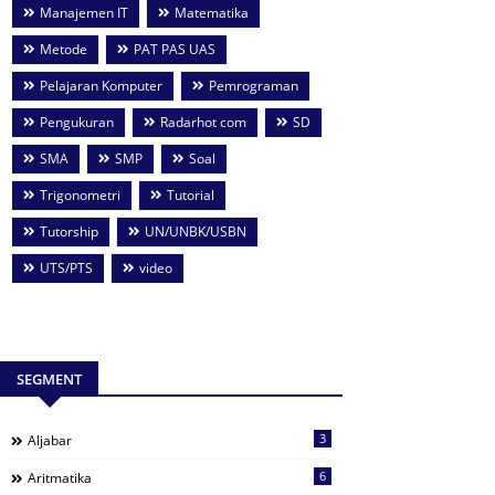
Manajemen IT
Matematika
Metode
PAT PAS UAS
Pelajaran Komputer
Pemrograman
Pengukuran
Radarhot com
SD
SMA
SMP
Soal
Trigonometri
Tutorial
Tutorship
UN/UNBK/USBN
UTS/PTS
video
SEGMENT
3
Aljabar
6
Aritmatika