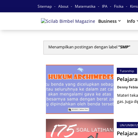
Sitemap
About
Matematika
IPA
Fisika
Kim
Business
Info
Menampilkan postingan dengan label
SMP
Tutorship
Pelajara
Denny Febia
Materi teka
gas. Juga 
UN/UNBK/U
Pelajar