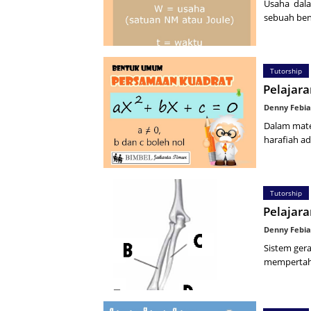
Usaha dala
sebuah ben
Tutorship
Pelajar
Denny Febia
Dalam mate
harafiah a
Tutorship
Pelajara
Denny Febia
Sistem ger
mempertaha