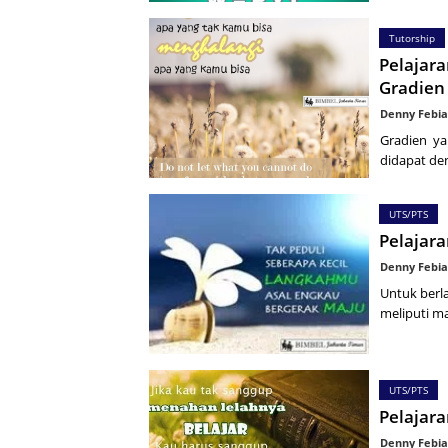
Tutorship
Pelajara
Gradien
Denny Febia
Gradien yai
didapat d
UTS/PTS
Pelajara
Denny Febia
Untuk berla
meliputi m
UTS/PTS
Pelajar
Denny Febia