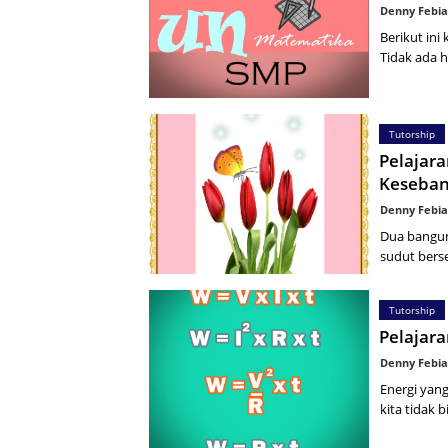
Denny Febia
Berikut ini
Tidak ada h
Tutorship
Pelajar
Keseba
Denny Febia
Dua bangun
sudut bers
Tutorship
Pelajara
Denny Febia
Energi yan
kita tidak 