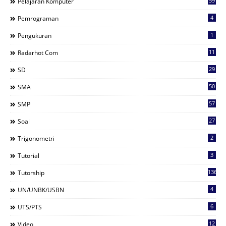
59
Pelajaran Komputer
4
Pemrograman
1
Pengukuran
11
Radarhot Com
29
SD
50
SMA
57
SMP
27
Soal
2
Trigonometri
3
Tutorial
136
Tutorship
4
UN/UNBK/USBN
6
UTS/PTS
12
Video