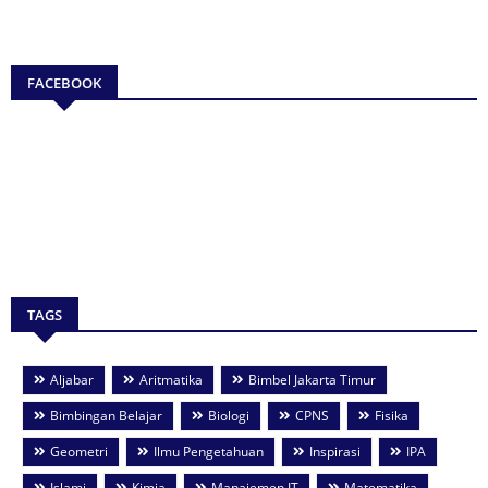
FACEBOOK
TAGS
Aljabar
Aritmatika
Bimbel Jakarta Timur
Bimbingan Belajar
Biologi
CPNS
Fisika
Geometri
Ilmu Pengetahuan
Inspirasi
IPA
Islami
Kimia
Manajemen IT
Matematika