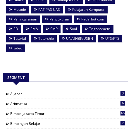
Metode
PAT PAS UAS
Pelajaran Komputer
Pemrograman
Pengukuran
Radarhot com
SD
SMA
SMP
Soal
Trigonometri
Tutorial
Tutorship
UN/UNBK/USBN
UTS/PTS
video
SEGMENT
3
Aljabar
6
Aritmatika
66
Bimbel Jakarta Timur
2
Bimbingan Belajar