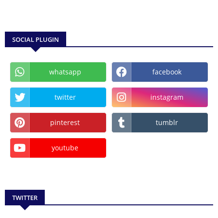
SOCIAL PLUGIN
whatsapp
facebook
twitter
instagram
pinterest
tumblr
youtube
TWITTER