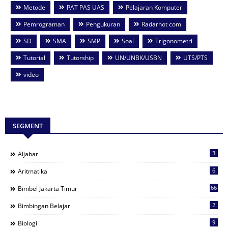
Metode
PAT PAS UAS
Pelajaran Komputer
Pemrograman
Pengukuran
Radarhot com
SD
SMA
SMP
Soal
Trigonometri
Tutorial
Tutorship
UN/UNBK/USBN
UTS/PTS
video
SEGMENT
3
Aljabar
6
Aritmatika
66
Bimbel Jakarta Timur
2
Bimbingan Belajar
9
Biologi