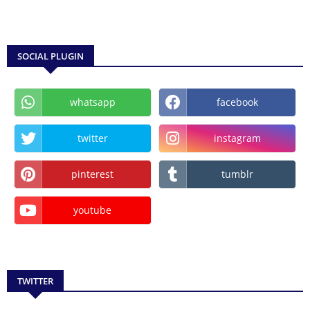
SOCIAL PLUGIN
whatsapp
facebook
twitter
instagram
pinterest
tumblr
youtube
TWITTER