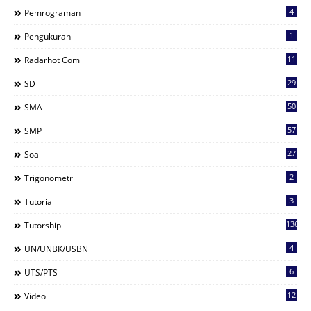
4
Pemrograman
1
Pengukuran
11
Radarhot Com
29
SD
50
SMA
57
SMP
27
Soal
2
Trigonometri
3
Tutorial
136
Tutorship
4
UN/UNBK/USBN
6
UTS/PTS
12
Video