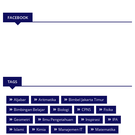
FACEBOOK
TAGS
Aljabar
Aritmatika
Bimbel Jakarta Timur
Bimbingan Belajar
Biologi
CPNS
Fisika
Geometri
Ilmu Pengetahuan
Inspirasi
IPA
Islami
Kimia
Manajemen IT
Matematika