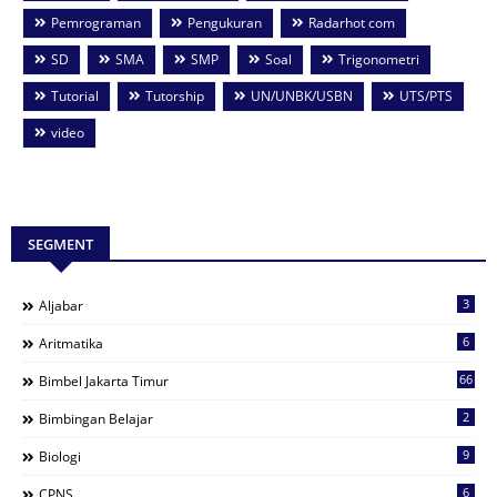
Pemrograman
Pengukuran
Radarhot com
SD
SMA
SMP
Soal
Trigonometri
Tutorial
Tutorship
UN/UNBK/USBN
UTS/PTS
video
SEGMENT
3
Aljabar
6
Aritmatika
66
Bimbel Jakarta Timur
2
Bimbingan Belajar
9
Biologi
6
CPNS