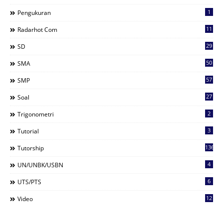
1
Pengukuran
11
Radarhot Com
29
SD
50
SMA
57
SMP
27
Soal
2
Trigonometri
3
Tutorial
136
Tutorship
4
UN/UNBK/USBN
6
UTS/PTS
12
Video