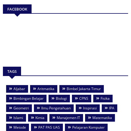
FACEBOOK
TAGS
Aljabar
Aritmatika
Bimbel Jakarta Timur
Bimbingan Belajar
Biologi
CPNS
Fisika
Geometri
Ilmu Pengetahuan
Inspirasi
IPA
Islami
Kimia
Manajemen IT
Matematika
Metode
PAT PAS UAS
Pelajaran Komputer