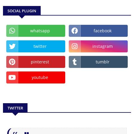
SOCIAL PLUGIN
whatsapp
facebook
twitter
instagram
pinterest
tumblr
youtube
TWITTER